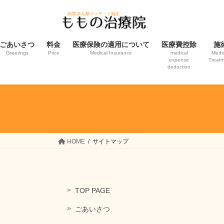
コ
ナ
ン
ビ
テ
ゲ
ン
ー
ごあいさつ
料金
医療保険の適用について
医療費控除
施
ツ
シ
Greetings
Price
Medical Insurance
medical
Medic
expense
Treat
へ
ョ
deduction
ス
ン
キ
に
ッ
移
プ
動
HOME
サイトマップ
TOP PAGE
ごあいさつ