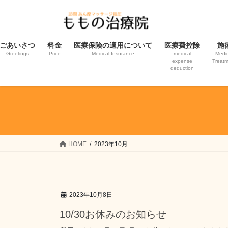
コ
ナ
ン
ビ
テ
ゲ
ン
ー
ごあいさつ
料金
医療保険の適用について
医療費控除
施
ツ
シ
Greetings
Price
Medical Insurance
medical
Medic
expense
Treat
へ
ョ
deduction
ス
ン
キ
に
ッ
移
プ
動
HOME
2023年10月
2023年10月8日
10/30お休みのお知らせ