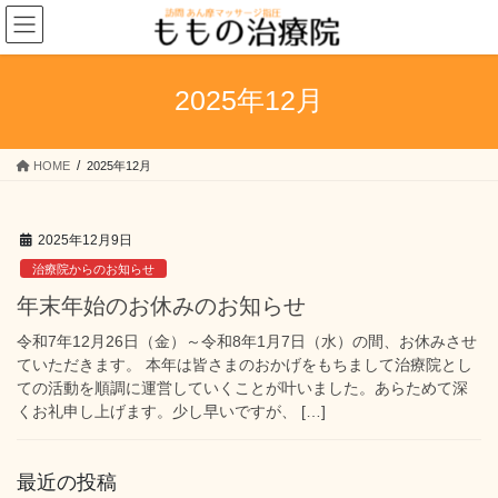
コ
ナ
ン
ビ
テ
ゲ
ン
ー
2025年12月
ツ
シ
へ
ョ
ス
ン
HOME
2025年12月
キ
に
ッ
移
プ
動
2025年12月9日
治療院からのお知らせ
年末年始のお休みのお知らせ
令和7年12月26日（金）～令和8年1月7日（水）の間、お休みさせ
ていただきます。 本年は皆さまのおかげをもちまして治療院とし
ての活動を順調に運営していくことが叶いました。あらためて深
くお礼申し上げます。少し早いですが、 […]
最近の投稿