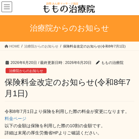
コ
ナ
ン
ビ
テ
ゲ
ン
ー
治療院からのお知らせ
ツ
シ
へ
ョ
ス
ン
HOME
治療院からのお知らせ
保険料金改定のお知らせ(令和8年7月1日)
キ
に
ッ
移
プ
動
2026年6月20日
/ 最終更新日時 :
2026年6月20日
ももの治療院
治療院からのお知らせ
保険料金改定のお知らせ(令和8年7
月1日)
令和8年7月1日より保険を利用した際の料金が変更になります。
料金ページ
以下の金額は保険を利用した際の10割の金額です。
詳細は末尾の厚生労働省HPよりご確認ください。